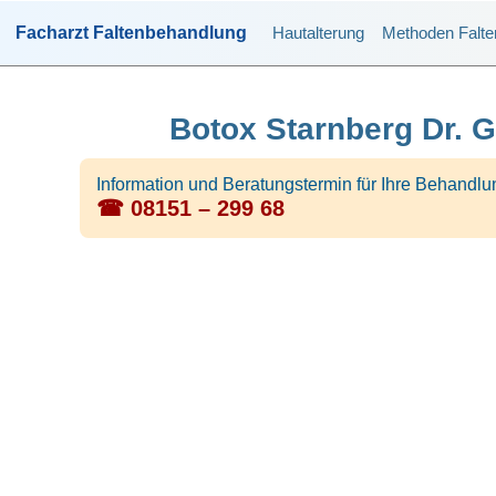
Facharzt Faltenbehandlung
Hautalterung
Methoden Falt
Botox Starnberg Dr. G
Information und Beratungstermin für Ihre Behandlu
☎ 08151 – 299 68