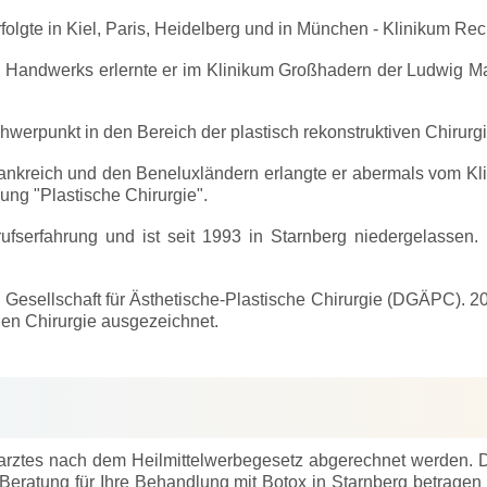
lgte in Kiel, Paris, Heidelberg und in München - Klinikum Rech
n Handwerks erlernte er im Klinikum Großhadern der Ludwig Ma
werpunkt in den Bereich der plastisch rekonstruktiven Chirurgi
rankreich und den Beneluxländern erlangte er abermals vom 
ng "Plastische Chirurgie".
rufserfahrung und ist seit 1993 in Starnberg niedergelassen.
Gesellschaft für Ästhetische-Plastische Chirurgie (DGÄPC). 20
hen Chirurgie ausgezeichnet.
harztes nach dem Heilmittelwerbegesetz abgerechnet werden.
re Beratung für Ihre Behandlung mit Botox in Starnberg betrag